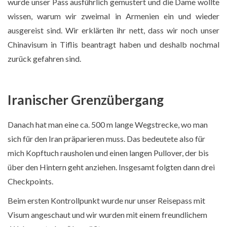
Winterlandschaft
wurde unser Pass ausführlich gemustert und die Dame wollte
wissen, warum wir zweimal in Armenien ein und wieder
ausgereist sind. Wir erklärten ihr nett, dass wir noch unser
Chinavisum in Tiflis beantragt haben und deshalb nochmal
zurück
gefahren sind.
Iranischer Grenzübergang
Danach hat man eine ca. 500 m lange Wegstrecke, wo man
sich für den Iran präparieren muss. Das bedeutete also für
mich Kopftuch rausholen und einen langen Pullover, der bis
Matthias vor dem Lada-Taxi
über den Hintern geht anziehen. Insgesamt folgten dann drei
Checkpoints.
Beim ersten Kontrollpunkt wurde nur unser Reisepass mit
Visum angeschaut und wir wurden mit einem freundlichem