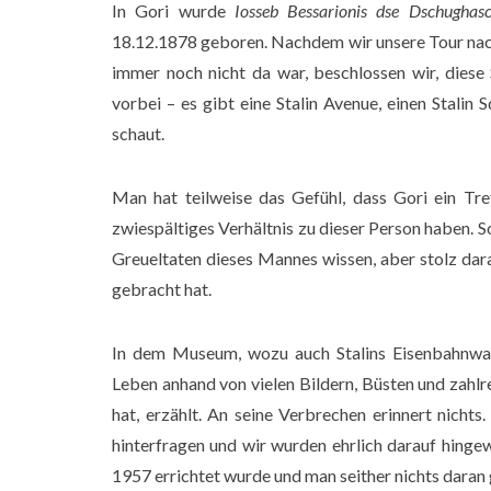
In Gori wurde
Iosseb Bessarionis dse Dschughasc
18.12.1878 geboren. Nachdem wir unsere Tour nac
immer noch nicht da war, beschlossen wir, diese
vorbei – es gibt eine Stalin Avenue, einen Stalin
schaut.
Man hat teilweise das Gefühl, dass Gori ein Tre
zwiespältiges Verhältnis zu dieser Person haben. S
Greueltaten dieses Mannes wissen, aber stolz dar
gebracht hat.
In dem Museum, wozu auch Stalins Eisenbahnwag
Leben anhand von vielen Bildern, Büsten und zahlr
hat, erzählt. An seine Verbrechen erinnert nicht
hinterfragen und wir wurden ehrlich darauf hinge
1957 errichtet wurde und man seither nichts daran