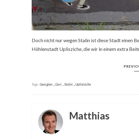
Stalins Eisenbahnwaggon in Gori
Doch nicht nur wegen Stalin ist diese Stadt einen B
Höhlenstadt Uplisziche, die wir in einem extra Bei
Souvenirgeschäft in Gori
PREVIO
,
,
,
Tags :
Georgien
Gori
Stalin
Uplistsiche
Herrenrunde vor dem Stalinmuseum in Gori
Matthias