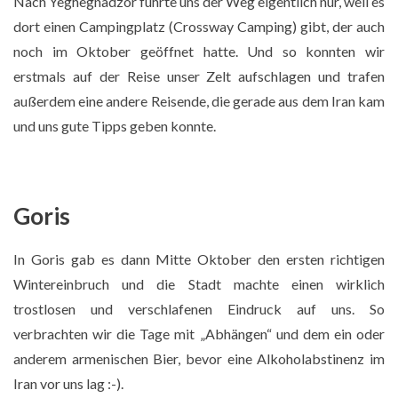
Nach Yeghegnadzor führte uns der Weg eigentlich nur, weil es
dort einen Campingplatz (Crossway Camping) gibt, der auch
noch im Oktober geöffnet hatte. Und so konnten wir
erstmals auf der Reise unser Zelt aufschlagen und trafen
außerdem eine andere Reisende, die gerade aus dem Iran kam
und uns gute Tipps geben konnte.
Goris
In Goris gab es dann Mitte Oktober den ersten richtigen
Wintereinbruch und die Stadt machte einen wirklich
trostlosen und verschlafenen Eindruck auf uns. So
verbrachten wir die Tage mit „Abhängen“ und dem ein oder
anderem armenischen Bier, bevor eine Alkoholabstinenz im
Zeltplatz in Yeghegnedzor
Iran vor uns lag :-).