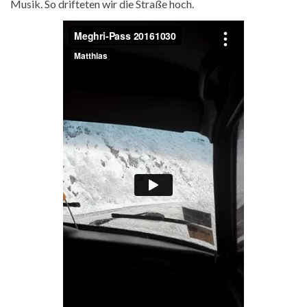
Straßen in Goris
Musik. So drifteten wir die Straße hoch.
Tabea vor armenischer Flagge