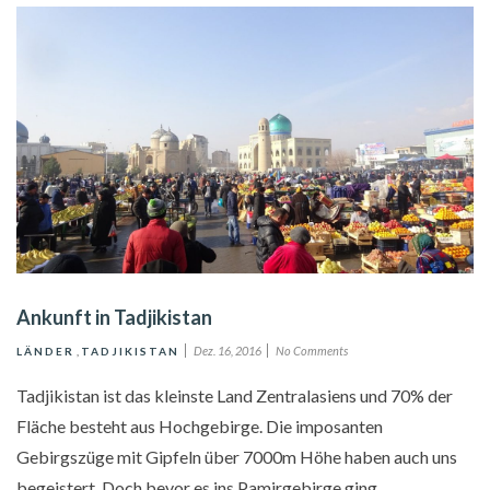
Ankunft in Tadjikistan
Dez. 16, 2016
No Comments
LÄNDER
,
TADJIKISTAN
Tadjikistan ist das kleinste Land Zentralasiens und 70% der
Fläche besteht aus Hochgebirge. Die imposanten
Gebirgszüge mit Gipfeln über 7000m Höhe haben auch uns
begeistert. Doch bevor es ins Pamirgebirge ging,