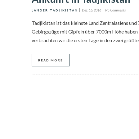
Dez. 16, 2016
No Comments
LÄNDER
,
TADJIKISTAN
Tadjikistan ist das kleinste Land Zentralasiens u
Gebirgszüge mit Gipfeln über 7000m Höhe haben au
verbrachten wir die ersten Tage in den zwei größt
READ MORE