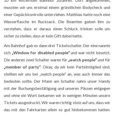
10 km entfernten Bahnhof zufahren. Dort angekommen,
„Touristeninformation“ 1
mussten wir uns erstmal einem gründlichen Bodycheck und
einer Gepäckkontrolle unterziehen. Matthias hatte noch eine
Wasserflasche im Rucksack. Die Beamten gaben ihm zu
verstehen, dass er daraus einen Schluck trinken solle um
sicher zu stellen, dass er kein Gift dabei hatte.
Am Bahnhof gab es dann drei Ticketschalter. Der eine nannte
sich
„Window for disabled people“
und war nicht besetzt.
Die anderen zwei Schalter waren für
„watch people“
und für
„member of party“
. Okay, da wir kein Parteimitglied sind,
Frittierte Entenköpfe
stellten wir uns bei „watch people“ an, was auch immer das
bedeuten sollte. Der Mann am Schalter nahm unser Handy
„Touristeninformation“ 2
mit der Buchungsbestätigung und unseren Pässen entgegen
und ohne ein Wort bekamen wir in wenigen Minuten unsere
Tickets ausgedruckt. Wir waren richtig stolz auf uns, dass wir
das mit den Fahrkarten allein so gut hinbekommen hatten.