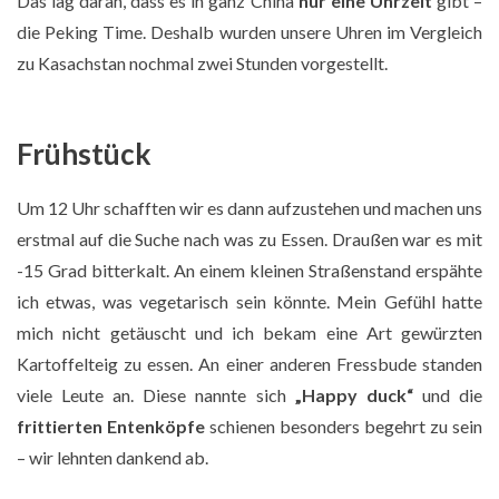
Das lag daran, dass es in ganz China
nur eine Uhrzeit
gibt –
die Peking Time. Deshalb wurden unsere Uhren im Vergleich
zu Kasachstan nochmal zwei Stunden vorgestellt.
Frühstück
Um 12 Uhr schafften wir es dann aufzustehen und machen uns
erstmal auf die Suche nach was zu Essen. Draußen war es mit
-15 Grad bitterkalt. An einem kleinen Straßenstand erspähte
ich etwas, was vegetarisch sein könnte. Mein Gefühl hatte
mich nicht getäuscht und ich bekam eine Art gewürzten
Kartoffelteig zu essen. An einer anderen Fressbude standen
viele Leute an. Diese nannte sich
„Happy duck“
und die
frittierten Entenköpfe
schienen besonders begehrt zu sein
– wir lehnten dankend ab.