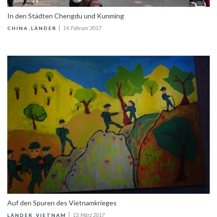
In den Städten Chengdu und Kunming
14. Februar 2017
CHINA
,
LÄNDER
Auf den Spuren des Vietnamkrieges
13. März 2017
LÄNDER
,
VIETNAM